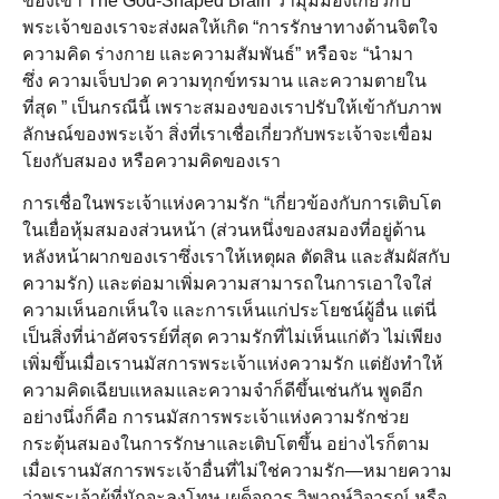
ของเขา The God-Shaped Brain ว่ามุมมองเกี่ยวกับ
พระเจ้าของเราจะส่งผลให้เกิด “การรักษาทางด้านจิตใจ
ความคิด ร่างกาย และความสัมพันธ์” หรือจะ “นำมา
ซึ่ง ความเจ็บปวด ความทุกข์ทรมาน และความตายใน
ที่สุด ” เป็นกรณีนี้ เพราะสมองของเราปรับให้เข้ากับภาพ
ลักษณ์ของพระเจ้า สิ่งที่เราเชื่อเกี่ยวกับพระเจ้าจะเขื่อม
โยงกับสมอง หรือความคิดของเรา
การเชื่อในพระเจ้าแห่งความรัก “เกี่ยวข้องกับการเติบโต
ในเยื่อหุ้มสมองส่วนหน้า (ส่วนหนึ่งของสมองที่อยู่ด้าน
หลังหน้าผากของเราซึ่งเราให้เหตุผล ตัดสิน และสัมผัสกับ
ความรัก) และต่อมาเพิ่มความสามารถในการเอาใจใส่
ความเห็นอกเห็นใจ และการเห็นแก่ประโยชน์ผู้อื่น แต่นี่
เป็นสิ่งที่น่าอัศจรรย์ที่สุด ความรักที่ไม่เห็นแก่ตัว ไม่เพียง
เพิ่มขึ้นเมื่อเรานมัสการพระเจ้าแห่งความรัก แต่ยังทำให้
ความคิดเฉียบแหลมและความจำก็ดีขึ้นเช่นกัน พูดอีก
อย่างนึ่งก็คือ การนมัสการพระเจ้าแห่งความรักช่วย
กระตุ้นสมองในการรักษาและเติบโตขึ้น อย่างไรก็ตาม
เมื่อเรานมัสการพระเจ้าอื่นที่ไม่ใช่ความรัก—หมายความ
ว่าพระเจ้าผู้ที่มักจะลงโทษ เผด็จการ วิพากษ์วิจารณ์ หรือ