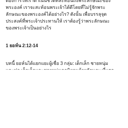
ต้องการให้เราดำเนินชีวิตที่สะท้อนถึงพระลักษณะของ
พระองค์ เราจะสะท้อนพระเจ้าได้ดีโดยที่ไม่รู้จักพระ
ลักษณะของพระองค์ได้อย่างไร? ดังนั้น เพื่อบรรลุจุด
ประสงค์ที่พระเจ้าประทานให้ เราต้องรู้ว่าพระลักษณะ
ของพระเจ้าเป็นอย่างไร
1 ยอห์น 2:12-14
บทนี้ ยอห์นได้แยกแยะผู้เชื่อ 3 กลุ่ม: เด็กเล็ก ชายหนุ่ม
และพ่อ เด็กเล็กและชายหนุ่มถูกนิยามด้วยลักษณะที่แตก
ต่างกันในการทำซ้ำ แต่มีการอธิบายลักษณะพ่อใน
ลักษณะเดียวกัน: ท่านได้รู้จักพระองค์ผู้เป็นมาตั้งแต่ปฐม
กาลแล้ว (NTV) นักศาสนศาสตร์ส่วนใหญ่อ้างว่าพระองค์
ในข้อนี้หมายถึงพระคริสต์ (Anderson, 2008:59) การรู้จัก
พระเยซูคือการรู้จักพระเจ้า พระเยซูทรงสำแดงพระ
ลักษณะของพระเจ้าแก่เราอย่างสมบูรณ์ (ฮบ 1:3; คส
1:15) การรู้ว่าแท้จริงแล้วพระเจ้าเป็นอย่างไร (โดยดูที่
พระเยซู) เป็นเครื่องหมายของพ่อฝ่ายจิตวิญญาณ