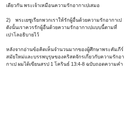
เดียวกัน พระเจ้าเหมือนความรักอากาเปเสมอ
2) พระเยซูเรียกพวกเราให้รักผู้อื่นด้วยความรักอากาเป
ดังนั้นเราควรรักผู้อื่นด้วยความรักอากาเปแบบนี้ตามที่
เปาโลอธิบายไว้
หลังจากอ่านข้อคิดเห็นจำนวนมากของผู้ศึกษาพระคัมภีร์
สมัยใหม่และบรรพบุรุษของคริสตจักรเกี่ยวกับความรักอา
กาเป ผมได้เขียนสรุป 1 โครินธ์ 13:4-8 ฉบับถอดความคำ
อธิบายภาษากรีกทั้ง 15 คำนั้น ทุกคำเต็มไปด้วยความ
หมายที่ลึกซึ้ง ผมหวังเป็นอย่างยิ่งว่าการแปลถอดความ
ฉบับนี้จะช่วยเน้นความแตกต่างบางประการที่มักจะ
สูญหายไปในฉบับแปลทั่วไป
ความรักแท้
(คือความรักอากาเป) ย่อมอดทนอดกลั้นต่อ
ความเจ็บปวดที่ผู้อื่นทําาร้ายโดยไม่ตอบโต้ ความรักแท้
เจตนาปฏิบัติต่อผู้อื่นด้วยความเคารพและความเห็นอก
เห็นใจ ความรักแท้ไม่อิจฉาในสถานะและความสําาเร็จ
ของผู้อื่น แต่มีความสุขร่วมกับผู้อื่น ความรักแท้ไม่ยกย่อง